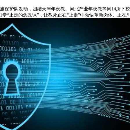
旗保护队发动，团结天津年夜教、河北产业年夜教等同14所下
上1堂“止走的念政课”，让教死正在“止走”中领悟革新肉体、正