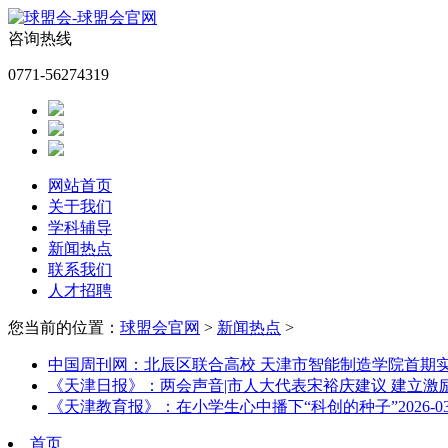
咨询热线
0771-56274319
网站首页
关于我们
学科辅导
新闻热点
联系我们
人才招聘
您当前的位置：
球盟会官网
>
新闻热点
>
中国周刊网：北辰区联合高校 天津市智能制造学院首期
《天津日报》：两会声音|市人大代表宋裕庆建议 建立激
《天津教育报》：在小学生心中播下“科创的种子”
2026-0
首页