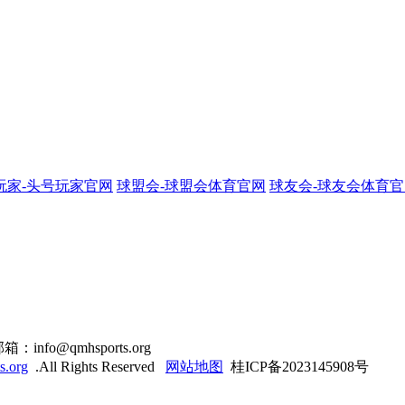
玩家-头号玩家官网
球盟会-球盟会体育官网
球友会-球友会体育官
fo@qmhsports.org
s.org
.All Rights Reserved
网站地图
桂ICP备2023145908号