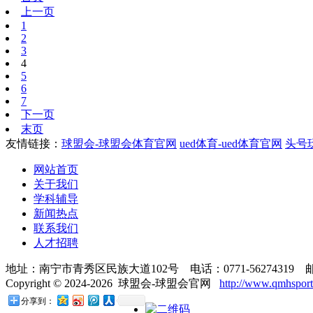
上一页
1
2
3
4
5
6
7
下一页
末页
友情链接：
球盟会-球盟会体育官网
ued体育-ued体育官网
头号
网站首页
关于我们
学科辅导
新闻热点
联系我们
人才招聘
地址：南宁市青秀区民族大道102号 电话：0771-56274319 邮箱：in
Copyright © 2024-2026 球盟会-球盟会官网
http://www.qmhsport
分享到：