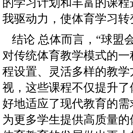
的学习计划和丰富的课程
我驱动力，使体育学习转
结论 总体而言，“球盟
对传统体育教学模式的一
程设置、灵活多样的教学
视，这些课程不仅提升了
好地适应了现代教育的需
为更多学生提供高质量的