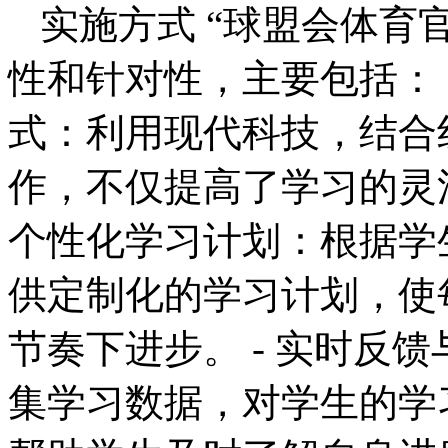
实施方式 “球盟会体育
性和针对性，主要包括： 
式：利用现代科技，结合
作，不仅提高了学习的灵
个性化学习计划：根据学
供定制化的学习计划，使
节奏下进步。 - 实时反
集学习数据，对学生的学