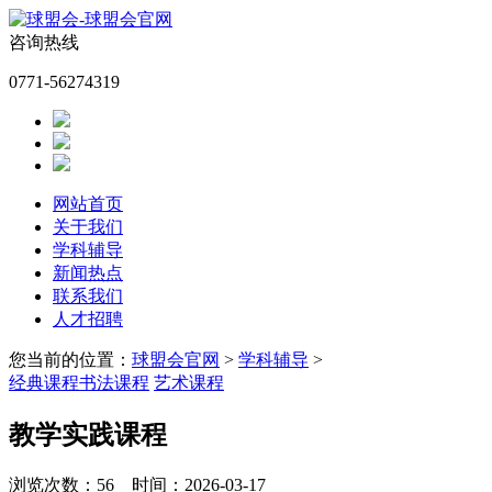
咨询热线
0771-56274319
网站首页
关于我们
学科辅导
新闻热点
联系我们
人才招聘
您当前的位置：
球盟会官网
>
学科辅导
>
经典课程
书法课程
艺术课程
教学实践课程
浏览次数：
56
时间：2026-03-17