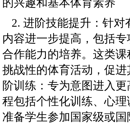
的兴趣和基本体育素养
2. 进阶技能提升：针
内容进一步提高，包括专
合作能力的培养。这类课
挑战性的体育活动，促进其
阶训练：专为意图进入更
程包括个性化训练、心理
准备学生参加国家级或国