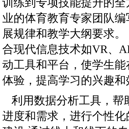
训练到专项技能提升的全
业的体育教育专家团队编
展规律和教学大纲要求。 (
合现代信息技术如VR、
动工具和平台，使学生能
体验，提高学习的兴趣和
利用数据分析工具，帮
进度和需求，进行个性化的