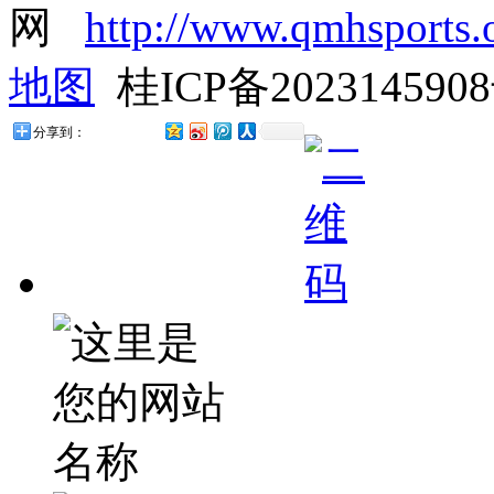
网
http://www.qmhsports.
地图
桂ICP备202314590
分享到：