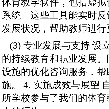
体育教学软件，包括虚拟
系统。这些工具能实时反
发展状况，帮助教师进行
(3) 专业发展与支持
的持续教育和职业发展。
设施的优化咨询服务，帮
施。 4. 实施成效与展望
所学校参与了我们的体育