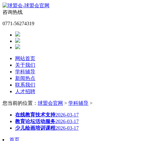
咨询热线
0771-56274319
网站首页
关于我们
学科辅导
新闻热点
联系我们
人才招聘
您当前的位置：
球盟会官网
>
学科辅导
>
在线教育技术支持
2026-03-17
教育论坛活动服务
2026-03-17
少儿绘画培训课程
2026-03-17
首页