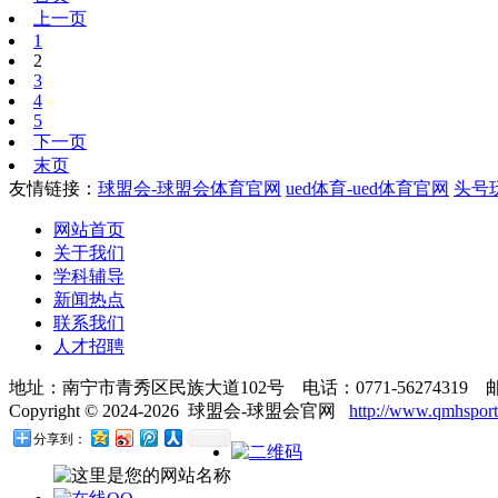
上一页
1
2
3
4
5
下一页
末页
友情链接：
球盟会-球盟会体育官网
ued体育-ued体育官网
头号
网站首页
关于我们
学科辅导
新闻热点
联系我们
人才招聘
地址：南宁市青秀区民族大道102号 电话：0771-56274319 邮箱：in
Copyright © 2024-2026 球盟会-球盟会官网
http://www.qmhsport
分享到：